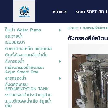
หน้าแรก
ระบบ SOFT RO U
หน้าแรก
>
ถังกรองคีย์สโตน(
ปั๊มน้ำ Water Pump
สระว่ายน้ำ
ถังกรองคีย์สโตน
ระบบประปา
รับผลิตถังเหล็ก สแตนเลส
ติดตั้งโรงงานผลิตน้ำดื่ม
ถังกรองน้ำ
เครื่องกรองน้ำอัจฉริยะ
Aqua Smart One
สารกรองน้ำ
ถังตกตะกอน
SEDIMENTATION TANK
ระบบกรองน้ำประปาหมู่บ้าน
ระบบรีไซเคิลน้ำเสีย รียูสน้ำ
เสีย