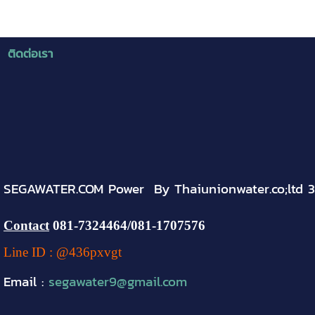
ติดต่อเรา
SEGAWATER.COM Power By Thaiunionwater.co;ltd 
Contact
081-
7324464
/081-1707576
Line ID : @436pxvgt
Email :
segawater9@gmail.com