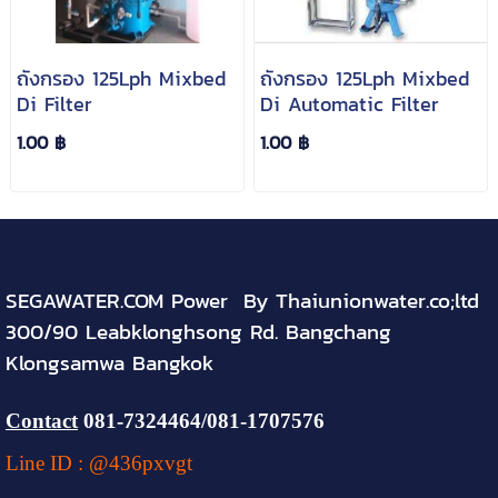
ถังกรอง 125Lph Mixbed
ถังกรอง 125Lph Mixbed
Di Filter
Di Automatic Filter
1.00 ฿
1.00 ฿
SEGAWATER.COM Power By Thaiunionwater.co;ltd
300/90 Leabklonghsong Rd. Bangchang
Klongsamwa Bangkok
Contact
081-
7324464
/081-1707576
Line ID : @436pxvgt