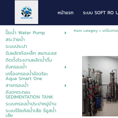
หน้าแรก
ระบบ SOFT RO U
Main category
>
เครื่องกร
ปั๊มน้ำ Water Pump
สระว่ายน้ำ
ระบบประปา
รับผลิตถังเหล็ก สแตนเลส
ติดตั้งโรงงานผลิตน้ำดื่ม
ถังกรองน้ำ
เครื่องกรองน้ำอัจฉริยะ
Aqua Smart One
สารกรองน้ำ
ถังตกตะกอน
SEDIMENTATION TANK
ระบบกรองน้ำประปาหมู่บ้าน
ระบบรีไซเคิลน้ำเสีย รียูสน้ำ
เสีย