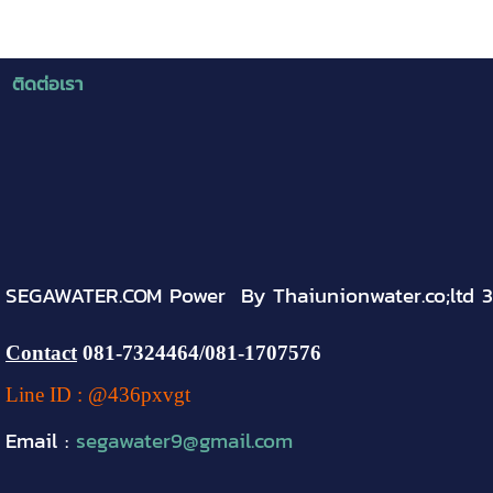
ติดต่อเรา
SEGAWATER.COM Power By Thaiunionwater.co;ltd 
Contact
081-
7324464
/081-1707576
Line ID : @436pxvgt
Email :
segawater9@gmail.com