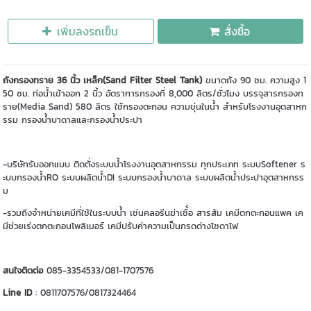
เพิ่มลงรถเข็น
สั่งซื้อ
ถังกรองทราย 36 นิ้ว เหล็ก(Sand Filter Steel Tank)
ขนาดถัง 90 ซม. ความสูง 1
50 ซม. ท่อน้ำเข้าออก 2 นิ้ว อัตราการกรองที่ 8,000 ลิตร/ชั่วโมง บรรจุสารกรองท
ราย(Media Sand) 580 ลิตร ใช้กรองตะกอน ความขุ่นในน้ำ สำหรับโรงงานอุตสาหก
รรม กรองน้ำบาดาลและกรองน้ำประปา
-บริษัทรับออกแบบ ติดตั่งระบบน้ำโรงงานอุตสาหกรรม ทุกประเภท ระบบSoftener ร
ะบบกรองน้ำRO ระบบผลิตน้ำDI ระบบกรองน้ำบาดาล ระบบผลิตน้ำประปาอุตสาหกรร
ม
-รวมถึงจำหน่ายเคมีที่ใช้ในระบบน้ำ เช่นคลอรีนฆ่าเชื้่อ สารส้ม เคมีตกตะกอนแพค เค
มีช่วยเร่งตกตะกอนโพลิเมอร์ เคมีปรับค่าความเป็นกรดด่างโซดาไฟ
สนใจติดต่อ
085-3354533/081-1707576
Line ID
: 0811707576/0817324464