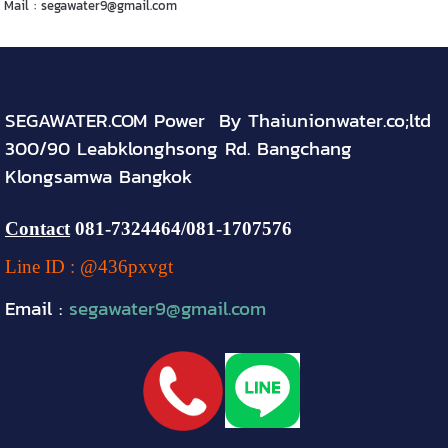
Mail : segawater9@gmail.com
SEGAWATER.COM Power By Thaiunionwater.co;ltd
300/90 Leabklonghsong Rd. Bangchang
Klongsamwa Bangkok
Contact
081-
7324464
/081-1707576
Line ID : @436pxvgt
Email :
segawater9@gmail.com