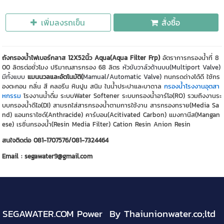
เพิ่มลงรถเข็น
สั่งซื้อ
ถังกรองน้ำไฟเบอร์กลาส 12X52นิ้ว Aqua(Aqua Filter Frp)
อัตราการกรองน้ำที่ 8
00 ลิตรต่อชั่วโมง ปริมาณสารกรอง 68 ลิตร
หัวขับวาล์วด้านบน(Multiport Valve)
มีทั้งแบบ
แมนนวลและอัตโนมัติ(
Mamual/Automatic Valve)
ทนกรดด่างได้ดี ใช้กร
องตะกอน กลิ่น สี คลอรีน หินปูน สนิม ในน้ำประปาและบาดาล
กรองน้ำโรงงานอุตสา
หกรรม
โรงงานน้ำดื่ม ระบบWater Softener ระบบกรองน้ำอาร์โอ(RO) รวมถึงงานระ
บบกรองน้ำดีไอ(DI) สามรถใส่สารกรองน้ำตามการใช้งาน สารกรองทราย(Media Sa
nd) แอนทราไซด์(Anthracide) คาร์บอน(Acitivated Carbon) แมงกานีส(Mangan
ese) เรซิ่นกรองน้ำ(Resin Media Filter) Cation Resin Anion Resin
สนใจติดต่อ 081-1707576/081-7324464
Email : segawater9@gmail.com
SEGAWATER.COM Power By Thaiunionwater.co;ltd