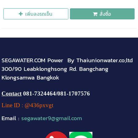
เพิ่มลงรถเข็น
สั่งซื้อ
SEGAWATER.COM Power By Thaiunionwater.co;ltd
300/90 Leabklonghsong Rd. Bangchang
Klongsamwa Bangkok
Contact
081-
7324464
/081-1707576
Line ID : @436pxvgt
Email :
segawater9@gmail.com