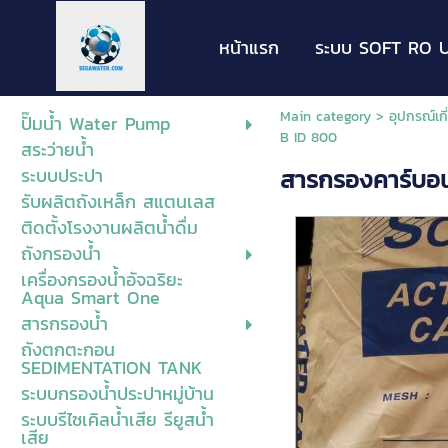
หน้าแรก
ระบบ SOFT RO U
Main category
>
อุปกรณ์เก
ปั๊มน้ำ Water Pump
B ID 800
สระว่ายน้ำ
ระบบประปา
สารกรองคาร์บอ
รับผลิตถังเหล็ก สแตนเลส
ติดตั้งโรงงานผลิตน้ำดื่ม
ถังกรองน้ำ
เครื่องกรองน้ำอัจฉริยะ
Aqua Smart One
สารกรองน้ำ
ถังตกตะกอน
SEDIMENTATION TANK
ระบบกรองน้ำประปาหมู่บ้าน
ระบบรีไซเคิลน้ำเสีย รียูสน้ำ
เสีย