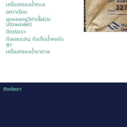
เครื่องกรองน้ำทะเล
อควาเรียม
ชุดหลอดยูวีฆ่าเชื้อ(Uv
Ultraviolet)
ติดต่อเรา
ถังแชมเปญ ถังเก็บน้ำหอถัง
สูง
เครื่องกรองน้ำบาดาล
ติดต่อเรา