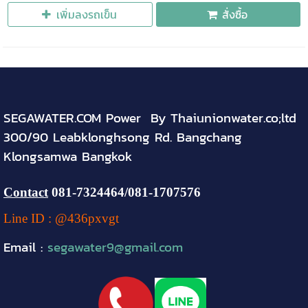
เพิ่มลงรถเข็น
สั่งซื้อ
SEGAWATER.COM Power By Thaiunionwater.co;ltd
300/90 Leabklonghsong Rd. Bangchang
Klongsamwa Bangkok
Contact
081-
7324464
/081-1707576
Line ID : @436pxvgt
Email :
segawater9@gmail.com