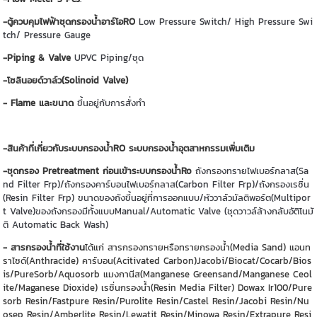
-ตู้ควบคุมไฟฟ้าชุดกรองน้ำอาร์โอRO
Low Pressure Switch/ High Pressure Swi
tch/ Pressure Gauge
-Piping & Valve
UPVC Piping/ชุด
-โซลินอยด์วาล์ว(Solinoid Valve)
- Flame และขนาด
ขึ้นอยู่กับการสั่งทำ
-สินค้าที่เกี่ยวกับระบบกรองน้ำRO ระบบกรองน้ำอุตสาหกรรมเพิ่มเติม
-ชุดกรอง Pretreatment ก่อนเข้าระบบกรองน้ำRo
ถังกรองทรายไฟเบอร์กลาส(Sa
nd Filter Frp)/ถังกรองคาร์บอนไฟเบอร์กลาส(Carbon Filter Frp)/ถังกรองเรซิ่น
(Resin Filter Frp) ขนาดของถังขึ้นอยู่ที่การออกแบบ/หัววาล์วมัลติพอร์ต(Multipor
t Valve)ของถังกรองมีทั้งแบบManual/Automatic Valve (ชุดวาวล์ล้างกลับอัติโนมั
ติ Automatic Back Wash)
- สารกรองน้ำที่ใช้งาน
ได้แก่ สารกรองทรายหรือทรายกรองน้ำ(Media Sand) แอนท
ราไซด์(Anthracide) คาร์บอน(Acitivated Carbon)Jacobi/Biocat/Cocarb/Bios
is/PureSorb/Aquosorb แมงกานีส(Manganese Greensand/Manganese Ceol
ite/Maganese Dioxide) เรซิ่นกรองน้ำ(Resin Media Filter) Dowax Ir100/Pure
sorb Resin/Fastpure Resin/Purolite Resin/Castel Resin/Jacobi Resin/Nu
osep Resin/Amberlite Resin/Lewatit Resin/Minowa Resin/Extrapure Resi