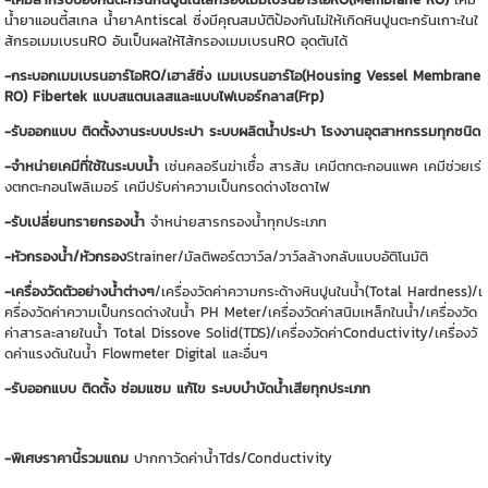
น้ำยาแอนตี้สเกล น้ำยาAntiscal ซี่งมีคุณสมบัติป้องกันไม่ให้เกิดหินปูนตะกรันเกาะในใ
ส้กรอเมมเบรนRO อันเป็นผลให้ไส้กรองเมมเบรนRO อุดตันได้
-กระบอกเมมเบรนอาร์โอRO/เฮาส์ซิ่ง เมมเบรนอาร์โอ(Housing Vessel Membrane
RO) Fibertek แบบสแตนเลสและแบบไฟเบอร์กลาส(Frp)
-รับออกแบบ ติดตั้งงานระบบประปา ระบบผลิตน้ำประปา โรงงานอุตสาหกรรมทุกชนิด
-จำหน่ายเคมีที่ใช้ในระบบน้ำ
เช่นคลอรีนฆ่าเชื้่อ สารส้ม เคมีตกตะกอนแพค เคมีช่วยเร่
งตกตะกอนโพลิเมอร์ เคมีปรับค่าความเป็นกรดด่างโซดาไฟ
-รับเปลี่ยนทรายกรองน้ำ
จำหน่ายสารกรองน้ำทุกประเภท
-หัวกรองน้ำ/หัวกรอง
Strainer/มัลติพอร์ตวาว์ล/วาว์ลล้างกลับแบบอัติโนมัติ
-เครื่องวัดตัวอย่างน้ำต่างๆ
/เครื่องวัดค่าความกระด้างหินปูนในน้ำ(Total Hardness)/เ
ครื่องวัดค่าความเป็นกรดด่างในน้ำ PH Meter/เครื่องวัดค่าสนิมเหล็กในน้ำ/เครื่องวัด
ค่าสารละลายในน้ำ Total Dissove Solid(TDS)/เครื่องวัดค่าConductivity/เครื่องวั
ดค่าแรงดันในน้ำ Flowmeter Digital และอื่นๆ
-รับออกแบบ ติดตั้ง ซ่อมแซม แก้ไข ระบบบำบัดน้ำเสียทุกประเภท
-พิเศษราคานี้รวมแถม
ปากกาวัดค่าน้ำTds/Conductivity