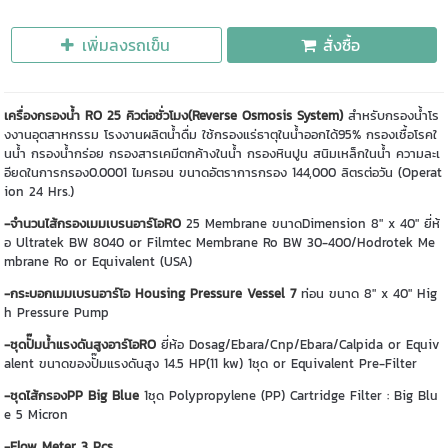
เพิ่มลงรถเข็น
สั่งซื้อ
เครื่องกรองน้ำ RO 25 คิวต่อชั่วโมง(Reverse Osmosis System)
สำหรับกรองน้ำโร
งงานอุตสาหกรรม โรงงานผลิตน้ำดื่ม ใช้กรองแร่ธาตุในน้ำออกได้95% กรองเชื้อโรคใ
นน้ำ กรองน้ำกร่อย กรองสารเคมีตกค้างในน้ำ กรองหินปูน สนิมเหล็กในน้ำ ความละเ
อียดในการกรอง0.0001 ไมครอน ขนาดอัตราการกรอง 144,000 ลิตรต่อวัน (Operat
ion 24 Hrs.)
-จำนวนไส้กรองเมมเบรนอาร์โอRO
25 Membrane ขนาดDimension 8" x 40" ยี่ห้
อ Ultratek BW 8040 or Filmtec Membrane Ro BW 30-400/Hodrotek Me
mbrane Ro or Equivalent (USA)
-กระบอกเมมเบรนอาร์โอ Housing Pressure Vessel 7
ท่อน ขนาด 8" x 40" Hig
h Pressure Pump
-ชุดปั๊มน้ำแรงดันสูงอาร์โอRO
ยี่ห้อ Dosag/Ebara/Cnp/Ebara/Calpida or Equiv
alent ขนาดของปั๊มแรงดันสูง 14.5 HP(11 kw) 1ชุด or Equivalent Pre-Filter
-ชุดไส้กรองPP Big Blue
1ชุด Polypropylene (PP) Cartridge Filter : Big Blu
e 5 Micron
-Flow Meter 3 Pcs
.