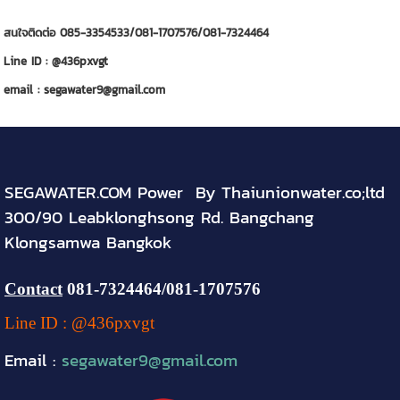
สนใจติดต่อ 085-3354533/081-1707576/081-7324464
Line ID : @436pxvgt
email : segawater9@gmail.com
SEGAWATER.COM Power By Thaiunionwater.co;ltd
300/90 Leabklonghsong Rd. Bangchang
Klongsamwa Bangkok
Contact
081-
7324464
/081-1707576
Line ID : @436pxvgt
Email :
segawater9@gmail.com