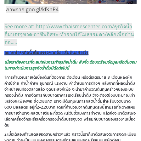
ภาพจาก goo.gl/kfKnP4
See more at: http://www.thaismescenter.com/ธุรกิจน้ำ
ดื่มบรรจุขวด-อาชีพอิสระ-ทำรายได้ไม่ธรรมดา/คลิกเพื่ออ่าน
ต่อ.....
อยากทำธุรกิจน้ำดื่มบรรจุขวดต้องเริ่มต้นอย่างไร
เมื่อเราต้องการที่จะสนใจในการทำธุรกิจน้ำดื่ม สิ่งที่จะต้องเตรียมข้อมูลหรือขั่นขอน
ในการดำเนินการธุรกิจน้ำดื่มมีดังต่อไปนี้
1.การคำนวณรายได้เบื่องต้นที่ต้องการ ต่อเดือน หรือต่อไตรมาส 3 เดือนหลังหัก
ค่าใช้จ่าย ค่าน้ำค่าไฟ อุปกรณ์ แรงงาน ค่าดำเนินการต่างๆ หลังจากที่ผลิตน้ำดื่ม
จำหน่ายในท้องตลาดแล้ว จุดประสงค์เพื่อ จะนำมาคำนวณต้นทุนคร่าวๆของระบบ
กรองน้ำดื่ม การจัดการกับขนาดอาคารโรงเรือนน้ำดื่ม ว่าจะต้องใช้งบประมาณเท่า
ไหร่จึงจะเพียงพอ ซึ่งโดยปกติ เราจะมีต้นทุนในการผลิตน้ำดื่มสำหรับขวดขนาด
600 มิลลิลิตร อยู่ที่2-2.20บาท โดยที่คำนวณจากต้นทุนตรงนี้สามรถที่จะวางแผน
การขายว่าเราจะผลิตขายวันละกี่ขวด ใน1วันชั่วโมงการทำงาน แล้วจึงจะมาตัดสินใจ
เลือกเครื่องจักรหรือเครื่องกรองน้ำดื่มบรรจุขวด พร้อมกับขนาดของโรงงานเบื้อง
ต้น
2.เมื่อได้ลองทำโมเดลยอดขายคร่าวๆแล้ว คราวนี้เราก็มาตัดสินใจในการจดทะเบียน
พาณิช ว่าจะเป็นแบบบุคคลธรรมดาหรือรูปแบบหจก.หรือแบบบริษัทต่อไป