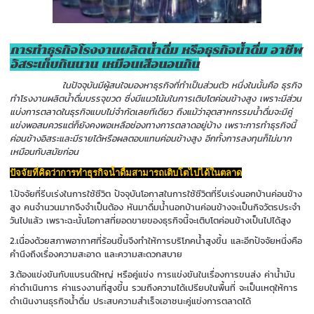
การทำธุรกิจโรงงานผลิตน้ำดื่ม หรือธุรกิจน้ำดื่ม อาชีพ
อิสระเก็บกินนาน เหมือนเสือนอนกิน
ในปัจจุบันมีผู้สนใจมองหาธุรกิจที่ทำเป็นส่วนตัว หนึ่งในนั้นคือ ธุรกิจ
ทำโรงงานผลิตน้ำดื่มบรรจุขวด ซึ่งมีแนวโน้มในการเติบโตค่อนข้างสูง เพราะมีส่วน
แบ่งการตลาดในธุรกิจแบบไม่จำกัดเลยทีเดียว ถึงแม้ว่าอุตสาหกรรมน้ำดื่มจะมีคู่
แข่งพอสมควรแต่ก็ยังคงพอเหลือช่องทางการตลาดอยู่บ้าง เพราะการทำธุรกิจนี้
ค่อนข้างอิสระและมีรายได้หรือผลตอบแทนค่อนข้างสูง อีกทั้งการลงทุนก็ไม่มาก
เหมือนกับสมัยก่อน
ปัจจัยที่คิดว่าการทำธุรกิจน้ำดื่มสามารถเติบโตไปได้ในตลาด
1.ปัจจัยที่รีบเร่งในการใช้ชีวิต ปัจจุบันโอกาสในการใช้ชีวิตที่รีบเร่งนอกบ้านค่อนข้าง
สูง คนจำนวนมากจึงจำเป็นต้อง หันมาดื่มน้ำนอกบ้านค่อนข้างจะเป็นกิจวัตรประจำ
วันไปแล้ว เพราะฉะนั้นโอกาสที่ยอดขายของธุรกิจนี้จะเติบโตค่อนข้างเป็นไปได้สูง
2.เนื่องด้วยสภาพอากาศที่ร้อนขึ้นจึงทำให้การบริโภคน้ำสูงขึ้น และอีกปัจจัยหนึ่งคือ
คำนึงถึงเรื่องความสะอาด และความสะดวกสบาย
3.ต้องแข่งขันกับแบรนด์ใหญ่ หรือคู่แข่ง การแข่งขันในเรื่องการขนส่ง ค่าน้ำมัน
ค่าดำเนินการ ค่าแรงงานที่สูงขี้น รวมถึงความได้เปรียบในพื้นที่ จะเป็นเหตุให้การ
ดำเนินงานธุรกิจน้ำดื่ม ประสบความสำเร็จเอาชนะคู่แข่งการตลาดได้