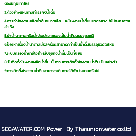
ต้องมีทุนเท่าไหร่
3.ตัวอย่างแผนการทำธุรกิจน้ำดื่ม
4.การทำโรงงานผลิตน้ำดื่มขนาดเล็ก และโรงงานน้ำดื่มขนาดกลาง ให้ประสบความ
สำเร็จ
5.นำน้ำบาดาลหรือน้ำประปามากรองเป็นน้ำดื่มบรรจุขวดดี
6.ปัญหาเรื่องน้ำบาดาลมีรสกร่อยสามารถทำเป็นน้ำดื่มบรรจุขวดได้ไหม
7.ระบบกรองน้ำอาร์โอสำหรับธุรกิจน้ำดื่มเป็นที่นิยม
8.รับติดตั้งโรงงานผลิตน้ำดื่ม ขั้นตอนการติดตั้งโรงงานน้ำดื่มเป็นอย่างไร
9.การติดตั้งโรงงานน้ำดื่มสามารถเดินทางได้ทั่วประเทศหรือไม่
SEGAWATER.COM Power By Thaiunionwater.co;ltd